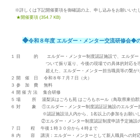
※詳しくは下記開催要項を御確認の上、申し込みをお願いいた
★開催要項
(354.7 KB)
◆
令和８年度 エルダー・メンター交流研修会◆
１ 目 的 エルダー・メンター制度認証施設で、エルダー・
ついて振り返り、今後の現場での具体的対応を理解す
超えた、エルダー・メンター担当職員等の繋がりを醸
２ 開 催 日 令和８年７月７日（火）
３ 参 加 費 無料
４ 開 催 方 法 集合研修
５ 場 所 湯梨浜はごろも苑 はごろもホール（鳥取県東伯郡
６ 対 象 ①エルダー・メンター制度認証証施設のエルダー
※認証施設法人内から、1名以上の参加をお願いし
②エルダー・メンター制度認証制度申請予定施設のエル
７ 日 程 午後１時３０分から４時まで
８ 内 容 講演：エルダー・メンターとして新人職員への対応