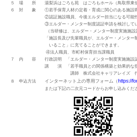
５ 場 所 湯梨浜はごろも苑 はごろもホール（鳥取県東伯
６ 対 象 ①若手保育人材の定着・育成に関心のある施設
②認証施設職員、今後エルダー担当になる可能性の
③エルダー・メンター制度認証申請を検討している保
（当研修は、エルダー・メンター制度実施施設認証制
「施設長及び先輩職員が、エルダー・メンター制度に
いること」に充てることができます。
④法人職員、市町村保育担当課職員
７ 内 容 行政説明 「エルダー・メンター制度実施施設認
講 演 「若手職員との関係構築と効果的な指導に
講師 株式会社キャリアレイズ 代表取締
https:/
８ 申込方法
インターネット上の専用フォーム（
または下記の二次元コードからお申し込みくださ