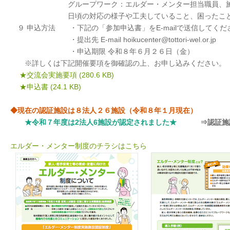
グループワーク：エルダー・メンター担当職員、施設長
日頃の対応の様子や工夫していること、困ったことな
９ 申込方法 ・下記の「参加申込書」をE-mailで送信してくだ
・提出先 E-mail hoikucenter@tottori-wel.or.jp
・申込期限 令和８年６月２６日（金）
※詳しくは下記開催要項を御確認の上、
お申し込みください。
★交流会実施要項
(280.6 KB)
★申込書
(24.1 KB)
◆現在の認証施設は８法人２６施設（令和８年１月現在）
★令和７年度は2法人6施設が認定されました★
⇒認証施
エルダー・メンター制度のチラシはこちら