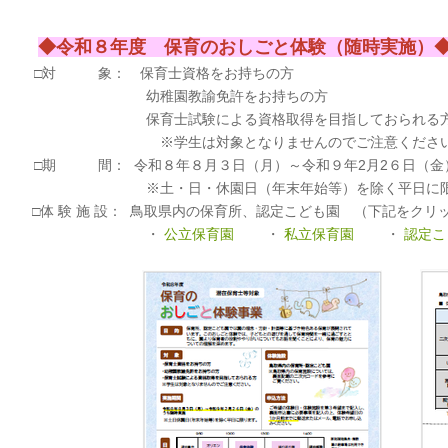
◆令和８年度 保育のおしごと体験（随時実施）
□対 象：
保育士資格をお持ちの方
幼稚園教諭免許をお持ちの方
保育士試験による資格取得を目指しておられる
※学生は対象となりませんのでご注意ください
□期 間：
令和８年８月３日（月）～令和９年2月2６日（金
※土・日・休園日（年末年始等）を除く平日に限
□体 験 施 設：
鳥取県内の保育所、認定こども園 （下記をクリ
・
公立保育園
・
私立保育園
・
認定こ