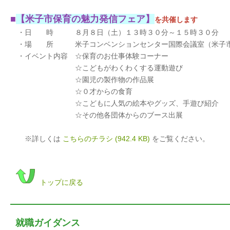
■
【米子市保育の魅力発信フェア】
を共催します
・日 時 ８月８日（土）１３時３０分～１５時３０
・場 所 米子コンベンションセンター国際会議室（米子市末
・イベント内容 ☆保育のお仕事体験コーナー
☆こどもがわくわくする運動遊び
☆園児の製作物の作品展
☆０才からの食育
☆こどもに人気の絵本やグッズ、手遊び紹介
☆その他各団体からのブース出展
※詳しくは
こちらのチラシ
(942.4 KB)
をご覧ください。
トップに戻る
就職ガイダンス