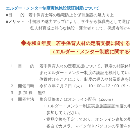
エルダー・メンター制度実施施設認証制度について
■
目 的
若手保育士等の離職防止と保育施設の魅力向上
■
メリット
①施設の魅力アップにより、学生から就職先として選ば
②人材育成に熱心な施設・運営者として、保護者等からの
◆
令和８年度 若手保育人材の定着支援に関する
（エルダー・メンター制度に関する
１ 目 的 若手保育人材の定着支援について、職場の相談体制
またエルダー・メンター制度の認証を検討している施設
位置付けることにより、制度の導入や普及促進を
２ 開催日時 令和８年７月７日（火） 10：00～12：00（9：
３ 参 加 費 無料
４ 開催方法 集合研修またはオンライン配信（Zoom）
・エルダー・メンター制度実施施設認証制度の申請を予
参加してください。
・意見交換を予定しており、オンライン参加の場合は、
各自でカメラ、マイク付きパソコンの準備をお願