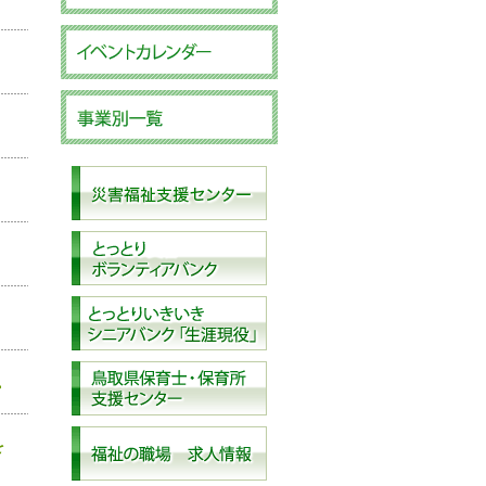
。
。
を