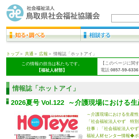
トップ
＞
共通
＞
広報
＞
情報誌「ホットアイ」
【このページに関
この情報の担当は私たちです。
電話:
0857-59-6336
【福祉人材部】
情報誌「ホットアイ」
2026夏号 Vol.122 ～介護現場にお
～介護現場における生産性
「社会福祉法人やず 特別
仕事：「社会福祉法人やず
福祉人材センター情報◆ボ