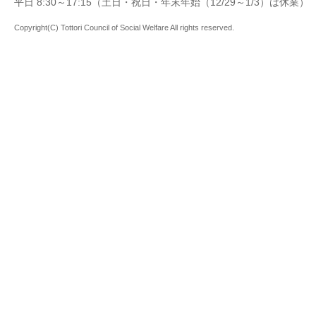
平日 8:30～17:15（土日・祝日・年末年始（12/29～1/3）は休業）
Copyright(C) Tottori Council of Social Welfare All rights reserved.