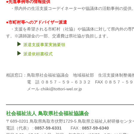
●先進事例等の情報提供
・県内外の生活支援コーデイネーターや協議体の活動事例の提供
●市町村等へのアドバイザー派遣
・支援を希望される市町村（社協）や協議体に対して県内外の専
す。※講師謝金の一部、交通費は県社協が負担します。
▶
派遣支援事業実施要領
▶
派遣依頼書様式
相談窓口：鳥取県社会福祉協議会 地域福祉部 生活支援体制整備
電 話 ０８５７－５９－６３３２ FAX ０８５７－５９
メール chiiki@tottori-wel.or.jp
社会福祉法人 鳥取県社会福祉協議会
〒689-0201 鳥取県鳥取市伏野1729-5 鳥取県立福祉人材研修センタ
電話（代表） :
0857-59-6331
FAX :
0857-59-6340