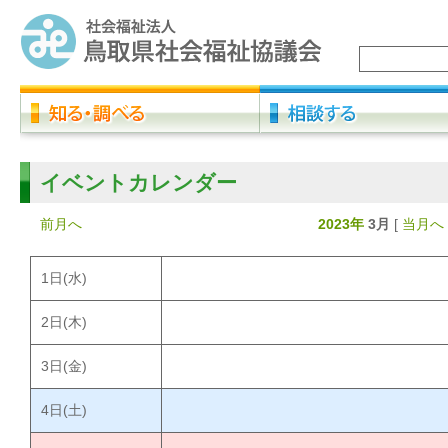
イベントカレンダー
前月へ
2023年
3月
[
当月へ
1
日(水)
2
日(木)
3
日(金)
4
日(土)