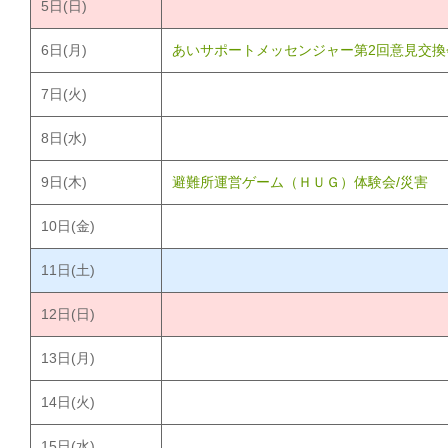
5
日(日)
6
日(月)
あいサポートメッセンジャー第2回意見交換
7
日(火)
8
日(水)
9
日(木)
避難所運営ゲーム（ＨＵＧ）体験会/災害
10
日(金)
11
日(土)
12
日(日)
13
日(月)
14
日(火)
15
日(水)