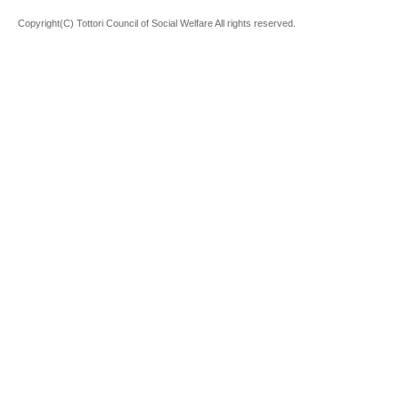
Copyright(C) Tottori Council of Social Welfare All rights reserved.