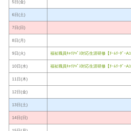
5
日(金)
6
日(土)
7
日(日)
8
日(月)
9
日(火)
福祉職員ｷｬﾘｱﾊﾟｽ対応生涯研修【ﾁｰﾑﾘｰﾀﾞｰA
10
日(水)
福祉職員ｷｬﾘｱﾊﾟｽ対応生涯研修【ﾁｰﾑﾘｰﾀﾞｰA
11
日(木)
12
日(金)
13
日(土)
14
日(日)
15
日(月)