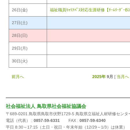
26
日(金)
福祉職員ｷｬﾘｱﾊﾟｽ対応生涯研修【ﾁｰﾑﾘｰﾀﾞｰB
27
日(土)
28
日(日)
29
日(月)
30
日(火)
前月へ
2025年
9月
[
当月へ
社会福祉法人 鳥取県社会福祉協議会
〒689-0201 鳥取県鳥取市伏野1729-5 鳥取県立福祉人材研修センタ
電話（代表） :
0857-59-6331
FAX :
0857-59-6340
平日 8:30～17:15（土日・祝日・年末年始（12/29～1/3）は休業）