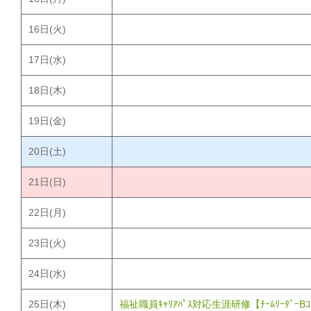
16
日(火)
17
日(水)
18
日(木)
19
日(金)
20
日(土)
21
日(日)
22
日(月)
23
日(火)
24
日(水)
25
日(木)
福祉職員ｷｬﾘｱﾊﾟｽ対応生涯研修【ﾁｰﾑﾘｰﾀﾞｰB