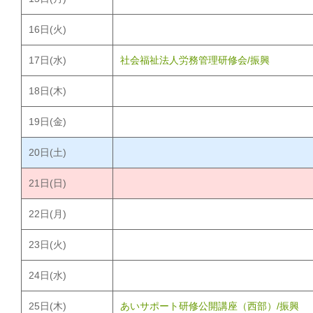
16
日(火)
17
日(水)
社会福祉法人労務管理研修会/振興
18
日(木)
19
日(金)
20
日(土)
21
日(日)
22
日(月)
23
日(火)
24
日(水)
25
日(木)
あいサポート研修公開講座（西部）/振興