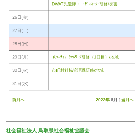
DWAT先遣隊・ｺｰﾃﾞｨﾈｰﾀｰ研修/災害
26
日(金)
27
日(土)
28
日(日)
29
日(月)
ｺﾐｭﾆﾃｨｿｰｼｬﾙﾜｰｸ研修（1日目）/地域
30
日(火)
市町村社協管理職研修/地域
31
日(水)
前月へ
2022年
8月
[
当月へ
社会福祉法人 鳥取県社会福祉協議会