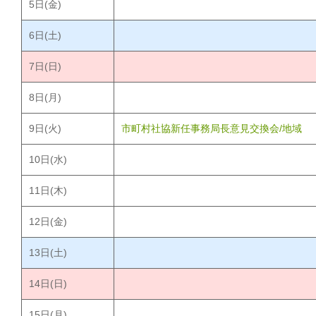
5
日(金)
6
日(土)
7
日(日)
8
日(月)
9
日(火)
市町村社協新任事務局長意見交換会/地域
10
日(水)
11
日(木)
12
日(金)
13
日(土)
14
日(日)
15
日(月)